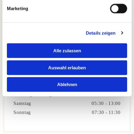
Marketing
Herschbach
Details zeigen
Alle zulassen
Hauptstraße 11
56249 Herschbach
Auswahl erlauben

02626 17900
Ablehnen
Montag
geschlossen
Dienstag - Freitag
05:30 - 18:00
Samstag
05:30 - 13:00
Sonntag
07:30 - 11:30