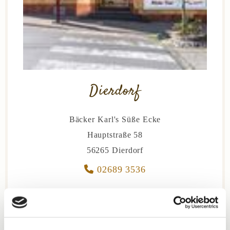
Dierdorf
Bäcker Karl's Süße Ecke
Hauptstraße 58
56265 Dierdorf

02689 3536
Montag
geschlossen
Dienstag - Freitag
06:00 - 18:15
Samstag
06:00 - 13:00